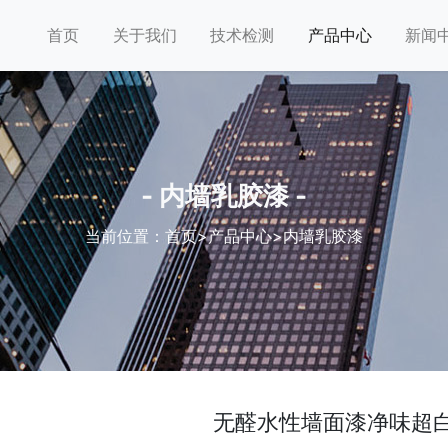
首页
关于我们
技术检测
产品中心
新闻
- 内墙乳胶漆 -
当前位置：
首页
>
产品中心
>
内墙乳胶漆
无醛水性墙面漆净味超