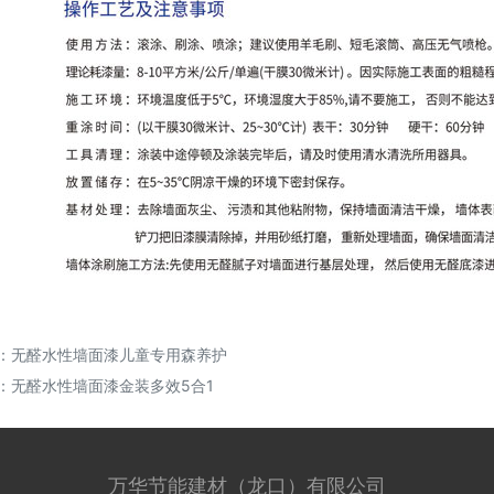
：
无醛水性墙面漆儿童专用森养护
：
无醛水性墙面漆金装多效5合1
万华节能建材（龙口）有限公司