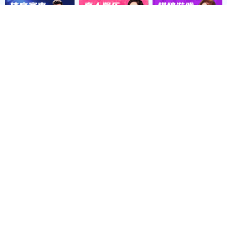
聚合物防水涂料
玻化砖瓷砖胶
轻质抹灰石膏
水泥基渗透结晶型防水涂料