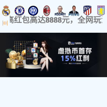
- 产品中心 -
防火系列
高强灌浆料
保温砂浆系列
地坪漆
瓷