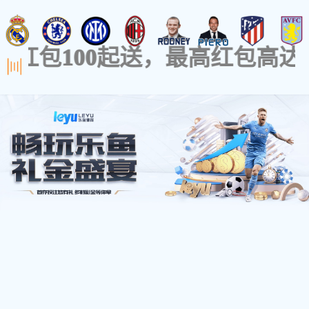
- 瓷砖胶系列 -
防火系列
高强灌浆料
保温砂浆系列
地坪漆
瓷
超柔大板瓷砖胶
时间：2022-11-29 访问量：4714