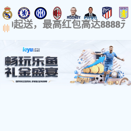
- 腻子系列 -
防火系列
高强灌浆料
保温砂浆系列
地坪漆
瓷
内墙环保腻子净味型N100
时间：2022-11-29 访问量：4549